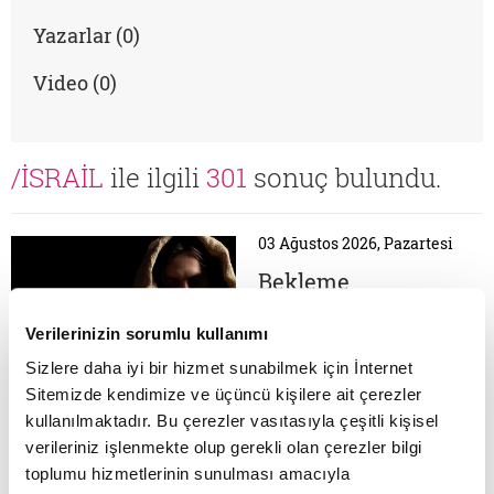
Yazarlar (0)
Video (0)
/İSRAİL
ile ilgili
301
sonuç bulundu.
03 Ağustos 2026, Pazartesi
Bekleme
sosyolojisinin ve
teopolitik
Verilerinizin sorumlu kullanımı
Her doğrusal tarih
müdahalenin kısa
kurgusu, kendi içinde bu
Sizlere daha iyi bir hizmet sunabilmek için İnternet
anatomisi
akışı kesintiye uğratacak
Sitemizde kendimize ve üçüncü kişilere ait çerezler
bir "kopuş" arzusunu
kullanılmaktadır. Bu çerezler vasıtasıyla çeşitli kişisel
barındırır. Modern
verileriniz işlenmekte olup gerekli olan çerezler bilgi
zihniyet geleceği
27 Temmuz 2026, Pazartesi
öngörülebilir bir planlama
toplumu hizmetlerinin sunulması amacıyla