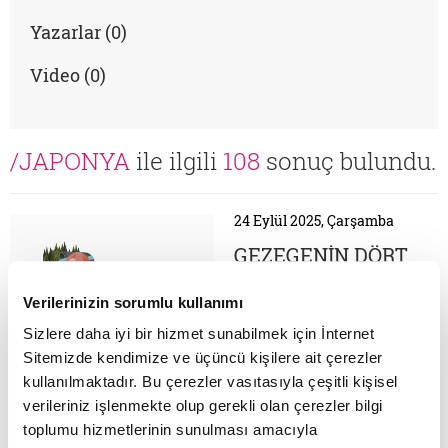
Yazarlar (0)
Video (0)
/JAPONYA
ile ilgili
108
sonuç bulundu.
24 Eylül 2025, Çarşamba
GEZEGENİN DÖRT
BUCAĞINI
DOLAŞANLAR
Verilerinizin sorumlu kullanımı
Varoluşa duyduğum
ANLATIYOR: KÜÇÜK
hayret yola çağırdı
Sizlere daha iyi bir hizmet sunabilmek için İnternet
HIKÂYELERLE
Abdullah Kibritçi Seyyah ,
Sitemizde kendimize ve üçüncü kişilere ait çerezler
yazar Sekiz yaşımda
BÜYÜK YOLLARA
kullanılmaktadır. Bu çerezler vasıtasıyla çeşitli kişisel
evden kaçıp Bağcılar'dan
KOYULMAK
verileriniz işlenmekte olup gerekli olan çerezler bilgi
Yeşilköy Tren
09 Eylül 2025, Salı
İstasyonu'na gittiğim
toplumu hizmetlerinin sunulması amacıyla