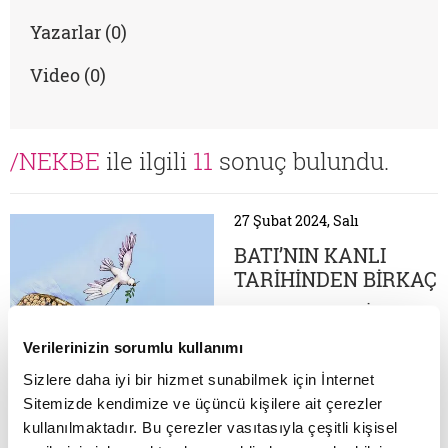
Yazarlar (0)
Video (0)
/NEKBE
ile ilgili
11
sonuç bulundu.
27 Şubat 2024, Salı
BATI’NIN KANLI
TARİHİNDEN BİRKAÇ
SAYFA
HAÇLI SEFERLERİ
"Müslümanların
Verilerinizin sorumlu kullanımı
bağırsaklarında altın
bulmayı umuyorlardı"
Sizlere daha iyi bir hizmet sunabilmek için İnternet
Avrupa devletleri 11.
Sitemizde kendimize ve üçüncü kişilere ait çerezler
yüzyılın sonlarına doğru
09 Ocak 2024, Salı
kullanılmaktadır. Bu çerezler vasıtasıyla çeşitli kişisel
"Kudüs'ü kurtarmak"