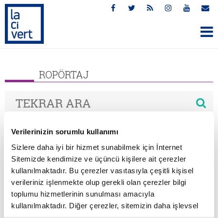
ROPÖRTAJ
Verilerinizin sorumlu kullanımı
DETAYLI ARAMA
Sizlere daha iyi bir hizmet sunabilmek için İnternet
Sitemizde kendimize ve üçüncü kişilere ait çerezler
ARAMA TÜRÜ
kullanılmaktadır. Bu çerezler vasıtasıyla çeşitli kişisel
verileriniz işlenmekte olup gerekli olan çerezler bilgi
Tümü (203)
toplumu hizmetlerinin sunulması amacıyla
kullanılmaktadır. Diğer çerezler, sitemizin daha işlevsel
Haberler (0)
kılınması ve kişiselleştirilmesi ve sizlere yönelik