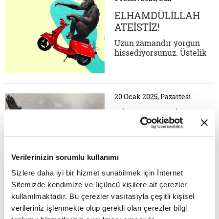
penguen kolonileri…
Grönland'ın vahşi
ELHAMDÜLİLLAH
doğasında balinaları
ATEİSTİZ!
izlemek ve Kuzey
Işıkları'na tanıklık
Uzun zamandır yorgun
etmek… Batı...
hissediyorsunuz. Üstelik
yaşadığınız monoton
hayattan da çok sıkıldınız,
değişiklik arıyorsunuz.
Herkesin gidip sosyal
20 Ocak 2025, Pazartesi
medyalardan fiyakalı
fotoğraflar paylaştığı şu
HİTLER VE GİZEMCI
meşhur yurt dışı tatil
SS’LERİ
beldesine gitmek için
dayanılmaz bir istek var...
Alman düşünce
geleneğinin hastalıklı bir
Verilerinizin sorumlu kullanımı
türevi olan ırkçı ve
ayrımcı Nazi zihniyeti
Sizlere daha iyi bir hizmet sunabilmek için İnternet
daha ziyade rasyonel
Sitemizde kendimize ve üçüncü kişilere ait çerezler
referanslarıyla bilinir.
16 Ocak 2025, Perşembe
kullanılmaktadır. Bu çerezler vasıtasıyla çeşitli kişisel
Rasyonalizmi son derece
verileriniz işlenmekte olup gerekli olan çerezler bilgi
hastalıklı bir biçimde
ÇARESİZLİĞİN