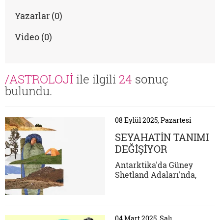
Yazarlar (0)
Video (0)
/ASTROLOJİ
ile ilgili
24
sonuç
bulundu.
08 Eylül 2025, Pazartesi
SEYAHATİN TANIMI
DEĞİŞİYOR
Antarktika'da Güney
Shetland Adaları'nda,
aktif bir volkanın
kraterinden siyah kumlu
kıyıya yükselen buharlar…
Danco Adası'ndaki
04 Mart 2025, Salı