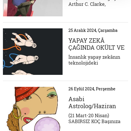
Arthur C. Clarke,
"yeterince gelişmiş
herhangi bir teknolojinin
büyüden ayırt
edilemeyeceğini" ifade
25 Aralık 2024, Çarşamba
eder. Bu fikir, mevcut
anlayışımızın çok
YAPAY ZEKÂ
ötesinde olan teknolojinin,
ÇAĞINDA OKÜLT VE
karmaşıklığı ve
GİZEMİN DİRİLİŞİ
yetenekleri nedeniyle bize
İnsanlık yapay zekânın
büyülü görünebileceğini...
teknolojideki
dönüşümünü tartışırken,
sürücüsüz arabalarla
seyahati denerken
doğaüstü güçler, gizemli
26 Eylül 2024, Perşembe
olaylar, büyü, simya,
astroloji ve spiritüalizm
Asabi
gibi birçok okült
Astrolog/Haziran
inançların da dirilişine
sahne oluyor. Okült,
(21 Mart-20 Nisan)
evrenin gizli sırlarını...
SABIRSIZ KOÇ Başınıza
talih kuşu konacak,